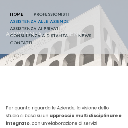
HOME
PROFESSIONISTI
ASSISTENZA ALLE AZIENDE
ASSISTENZA AI PRIVATI
ASSISTENZA ALLE AZIENDE
CONSULENZA A DISTANZA
NEWS
CONTATTI
Per quanto riguarda le Aziende, la visione dello
studio si basa su un
approccio multidisciplinare e
integrato
, con un’elaborazione di servizi